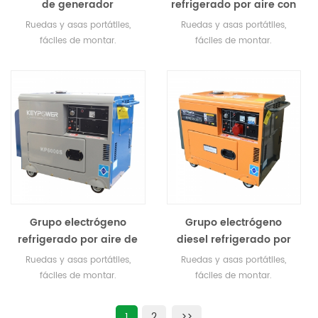
de generador
refrigerado por aire con
refrigerado de aire con
EPA, CE, SGS, EC-II, CARB
Ruedas y asas portátiles,
Ruedas y asas portátiles,
el CE, SGS
fáciles de montar.
fáciles de montar.
Silenciadores de gran
Silenciadores de gran
capacidad para un
capacidad para un
funcionamiento super
funcionamiento super
silencioso. Vibración mínima
silencioso. Vibración mínima
y amp; carrera tranquila Bajo
y amp; carrera tranquila Bajo
consumo de aceite y alta
consumo de aceite y alta
eficiencia económica.
eficiencia económica.
Grupo electrógeno
Grupo electrógeno
refrigerado por aire de
diesel refrigerado por
6000 vatios con EPA, CE,
aire de 5kW con
Ruedas y asas portátiles,
Ruedas y asas portátiles,
SGS, EC-II, CARB
indicador de
fáciles de montar.
fáciles de montar.
combustible
Silenciadores de gran
Silenciadores de gran
incorporado
capacidad para un
capacidad para un
1
2
>>