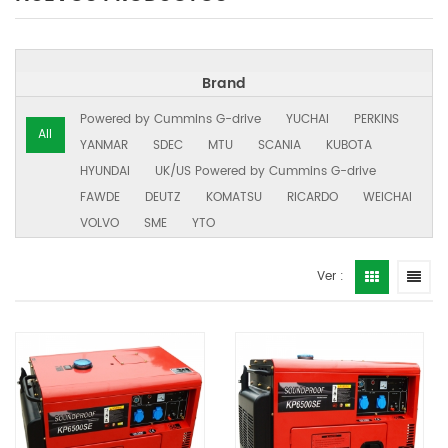
Brand
Powered by Cummins G-drive
YUCHAI
PERKINS
All
YANMAR
SDEC
MTU
SCANIA
KUBOTA
HYUNDAI
UK/US Powered by Cummins G-drive
FAWDE
DEUTZ
KOMATSU
RICARDO
WEICHAI
VOLVO
SME
YTO
Ver :