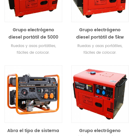
Grupo electrógeno
Grupo electrógeno
diesel portátil de 5000
diesel portátil de 5kw
w para uso doméstico.
con epa, ce, sgs, ec-ii,
Ruedas y asas portátiles,
Ruedas y asas portátiles,
carb.
fáciles de colocar.
fáciles de colocar.
Silenciadores de gran
Silenciadores de gran
capacidad para un
capacidad para un
funcionamiento súper
funcionamiento súper
silencioso. Vibración mínima
silencioso. Vibración mínima
y amp; carrera tranquila Bajo
y amp; carrera tranquila Bajo
consumo de aceite y alta
consumo de aceite y alta
eficiencia económica.
eficiencia económica.
Abra el tipo de sistema
Grupo electrógeno