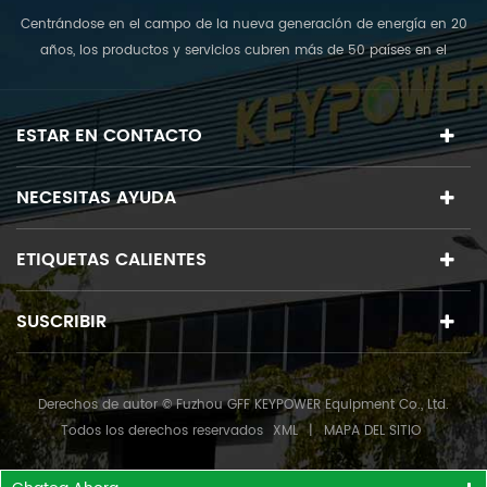
Centrándose en el campo de la nueva generación de energía en 20
años, los productos y servicios cubren más de 50 países en el
mundo. La rampa; El equipo de D reúne a los mejores expertos en
diversos campos y se compromete a proporcionar las mejores
soluciones de plantas de energía fotovoltaica del mundo. <br />
ESTAR EN CONTACTO
NECESITAS AYUDA
ETIQUETAS CALIENTES
SUSCRIBIR
Derechos de autor © Fuzhou GFF KEYPOWER Equipment Co., Ltd.
Todos los derechos reservados
XML
|
MAPA DEL SITIO