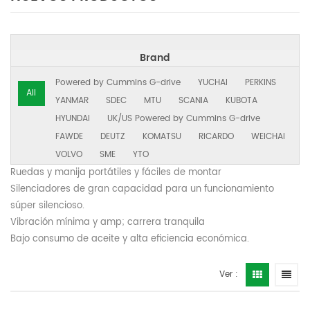
Brand
Powered by Cummins G-drive
YUCHAI
PERKINS
All
YANMAR
SDEC
MTU
SCANIA
KUBOTA
HYUNDAI
UK/US Powered by Cummins G-drive
FAWDE
DEUTZ
KOMATSU
RICARDO
WEICHAI
VOLVO
SME
YTO
Ruedas y manija portátiles y fáciles de montar
Silenciadores de gran capacidad para un funcionamiento
súper silencioso.
Vibración mínima y amp; carrera tranquila
Bajo consumo de aceite y alta eficiencia económica.
Ver :