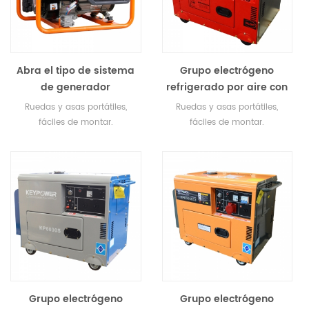
Abra el tipo de sistema
Grupo electrógeno
de generador
refrigerado por aire con
refrigerado de aire con
EPA, CE, SGS, EC-II, CARB
Ruedas y asas portátiles,
Ruedas y asas portátiles,
el CE, SGS
fáciles de montar.
fáciles de montar.
Silenciadores de gran
Silenciadores de gran
capacidad para un
capacidad para un
funcionamiento super
funcionamiento super
silencioso. Vibración mínima
silencioso. Vibración mínima
y amp; carrera tranquila Bajo
y amp; carrera tranquila Bajo
consumo de aceite y alta
consumo de aceite y alta
eficiencia económica.
eficiencia económica.
Grupo electrógeno
Grupo electrógeno